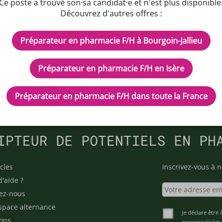
Ce poste a trouvé son·sa candidat·e et n'est plus disponible
stationnement à proximité
Découvrez d'autres offres :
Préparateur en pharmacie F/H à Bourgoin-Jallieu
Préparateur en pharmacie F/H en Isère
Préparateur en pharmacie F/H dans toute la France
IPTEUR DE POTENTIELS EN PH
cles
Inscrivez-vous à n
d'aide ?
ez-nous
space alternance
Je déclare être 
ons
personnalisées 