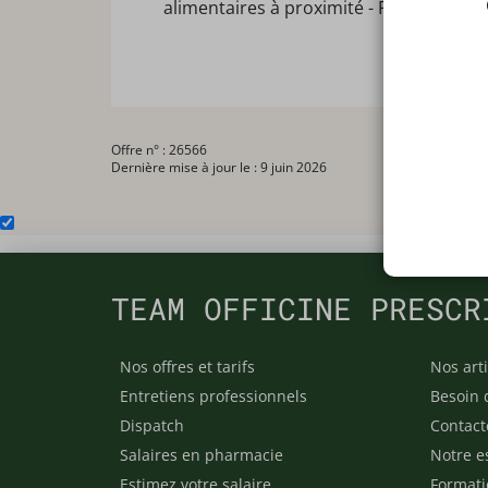
alimentaires à proximité - Facilité de 
Offre n° : 26566
Dernière mise à jour le : 9 juin 2026
TEAM OFFICINE PRESCR
Nos offres et tarifs
Nos arti
Entretiens professionnels
Besoin 
Dispatch
Contact
Salaires en pharmacie
Notre e
Estimez votre salaire
Formati