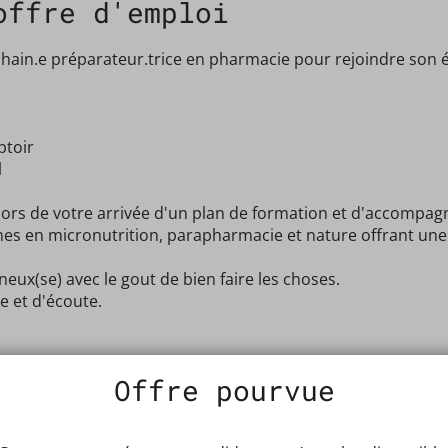
offre d'emploi
hain.e préparateur.trice en pharmacie pour rejoindre son 
ptoir
l
ors de votre arrivée d'un plan de formation et d'accompagn
n micronutrition, parapharmacie et nature offrant une gr
neux(se) avec le gout de bien faire les choses.
e et d'écoute.
s temps partiels)
Offre pourvue
ensemble)
rience
ses commerciales sur les achats - Primes - Challenges - Sall