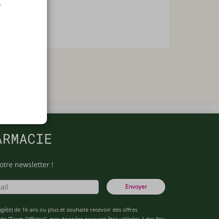
.
ARMACIE
otre newsletter !
Envoyer
âgé(e) de 16 ans ou plus et souhaite recevoir des offres
de "Team Officine", mes données pouvant être utilisées à des fins