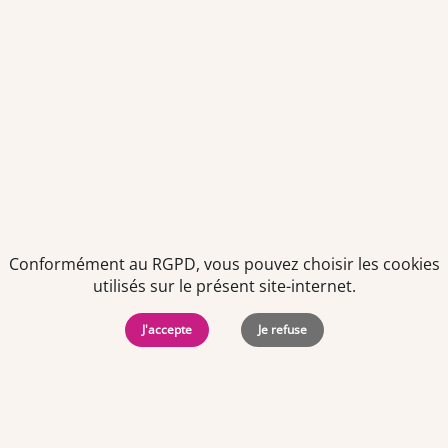
Je déclare être âgé(e) de 16 ans ou plus et souhaite recevoir
des offres personnalisées de "Team Officine", mes données
pouvant être utilisées à des fins statistiques et analytiques.
Votre adresse email sera conservée pendant 3 ans à compter
de votre dernier contact. Vous pouvez retirer votre
consentement à tout moment via le lien de désinscription
présent dans notre newsletter.
Conformément au RGPD, vous pouvez choisir les cookies
utilisés sur le présent site-internet.
J'accepte
Je refuse
Politiques de
Mentions Légales
-
Gérer