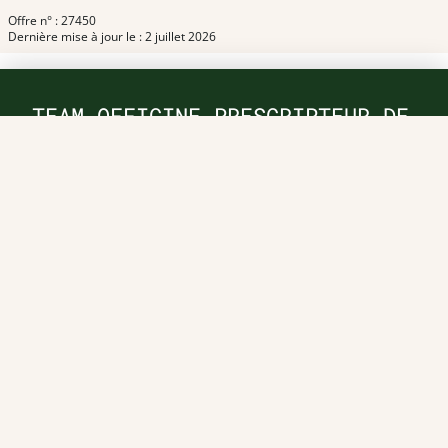
Offre n° : 27450
Dernière mise à jour le : 2 juillet 2026
TEAM OFFICINE PRESCRIPTEUR DE
POTENTIELS EN PHARMACIE
Nos offres et tarifs
Nos articles
Entretiens professionnels
Besoin d'aide ?
Dispatch
Contactez-nous
Salaires en pharmacie
Notre espace alternance
Estimez votre salaire
Formations
Qui sommes-nous ?
Conditions générales de
prestations de services
Envoyer