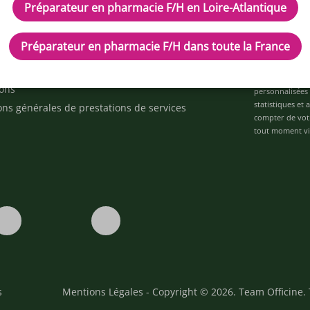
Préparateur en pharmacie F/H en Loire-Atlantique
cles
Inscrivez-vous à n
d'aide ?
Préparateur en pharmacie F/H dans toute la France
ez-nous
space alternance
Je déclare être 
ons
personnalisées 
statistiques et
ons générales de prestations de services
compter de vot
tout moment via
s
Mentions Légales
- Copyright © 2026. Team Officine. 