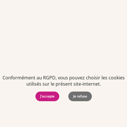
Politiques de
Mentions Légales
-
Gérer
protection des
Copyright © 2026. Team
les
données
Officine. Tous droits
cookies
Conformément au RGPD, vous pouvez choisir les cookies
personnelles
réservés.
utilisés sur le présent site-internet.
J'accepte
Je refuse
Offres d'emploi par ville