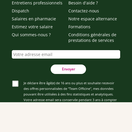
Entretiens professionnels
Besoin d'aide ?
Dispatch
Contactez-nous
Salaires en pharmacie
Notre espace alternance
Estimez votre salaire
Formations
Qui sommes-nous ?
Conditions générales de
prestations de services
Envoyer
Je déclare être âgé(e) de 16 ans ou plus et souhaite recevoir
des offres personnalisées de "Team Officine", mes données
pouvant être utilisées à des fins statistiques et analytiques.
Votre adresse email sera conservée pendant 3 ans à compter
de votre dernier contact. Vous pouvez retirer votre
consentement à tout moment via le lien de désinscription
présent dans notre newsletter.