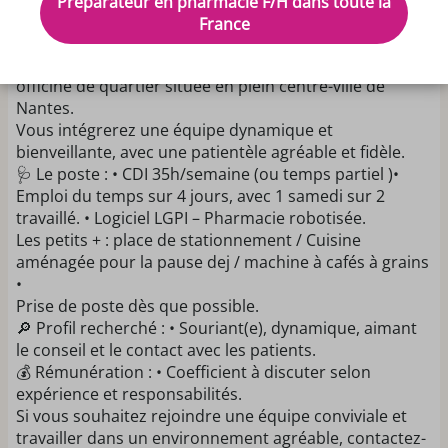
Préparateur en pharmacie F/H dans toute la
Bonjour,
France
Nous recherchons un(e) préparateur(trice) en
pharmacie pour compléter notre équipe dans une
officine de quartier située en plein centre-ville de
Nantes.
Vous intégrerez une équipe dynamique et
bienveillante, avec une patientèle agréable et fidèle.
🩺 Le poste : • CDI 35h/semaine (ou temps partiel )•
Emploi du temps sur 4 jours, avec 1 samedi sur 2
travaillé. • Logiciel LGPI – Pharmacie robotisée.
Les petits + : place de stationnement / Cuisine
aménagée pour la pause dej / machine à cafés à grains
•
Prise de poste dès que possible.
🔎 Profil recherché : • Souriant(e), dynamique, aimant
le conseil et le contact avec les patients.
💰 Rémunération : • Coefficient à discuter selon
expérience et responsabilités.
Si vous souhaitez rejoindre une équipe conviviale et
travailler dans un environnement agréable, contactez-