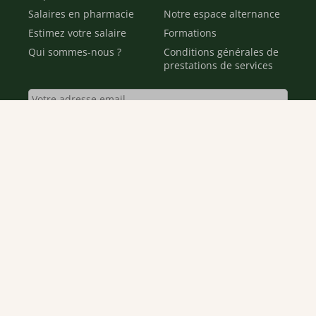
Salaires en pharmacie
Notre espace alternance
Estimez votre salaire
Formations
Qui sommes-nous ?
Conditions générales de
prestations de services
Envoyer
Je déclare être âgé(e) de 16 ans ou plus et souhaite recevoir
des offres personnalisées de "Team Officine", mes données
pouvant être utilisées à des fins statistiques et analytiques.
Votre adresse email sera conservée pendant 3 ans à compter
de votre dernier contact. Vous pouvez retirer votre
consentement à tout moment via le lien de désinscription
présent dans notre newsletter.