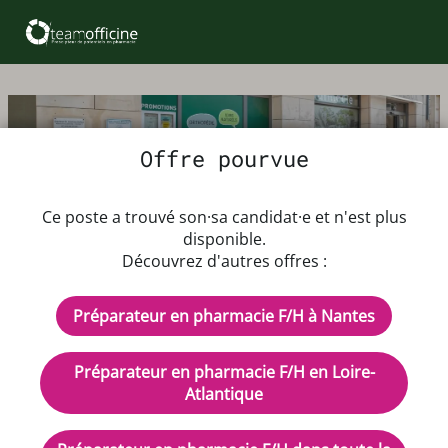
Offre pourvue
Offre d'emploi Préparateur en
Ce poste a trouvé son·sa candidat·e et n'est plus
pharmacie F/H
disponible.
Découvrez d'autres offres :
Dès que possible
Préparateur en pharmacie F/H à Nantes
Coefficient 300
Rémunération : en fonction de l'expérience
Préparateur en pharmacie F/H en Loire-
CDI - Temps plein
Atlantique
Description de l'offre d'emploi