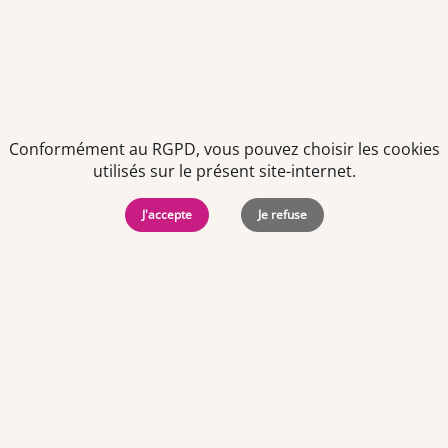
Conformément au RGPD, vous pouvez choisir les cookies
utilisés sur le présent site-internet.
Politiques de
Mentions Légales
-
Gérer
protection des
Copyright © 2026. Team
les
données
Officine. Tous droits
cookies
J'accepte
Je refuse
personnelles
réservés.
Offres d'emploi par ville
Angers
·
Bastia
·
Besançon
·
Blois
·
Bordeaux
·
Brest
·
Caen
·
Dijon