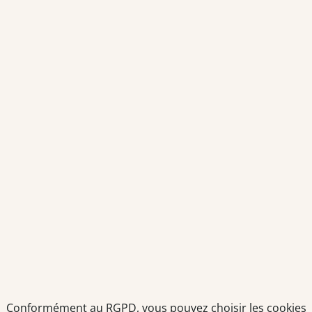
prestations de services
Envoyer
Je déclare être âgé(e) de 16 ans ou plus et souhaite recevoir
des offres personnalisées de "Team Officine", mes données
pouvant être utilisées à des fins statistiques et analytiques.
Votre adresse email sera conservée pendant 3 ans à compter
de votre dernier contact. Vous pouvez retirer votre
consentement à tout moment via le lien de désinscription
présent dans notre newsletter.
Conformément au RGPD, vous pouvez choisir les cookies