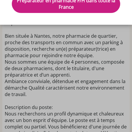
Préparateur en pharmacie F/H dans toute la
pour un poste en Pharmacie d'Officine en contrat CDI
France
à Temps plein (35 h/semaine) sur NANTES (44300,
Loire-Atlantique - France), pas d'expérience minimum
requise.
Bien située à Nantes, notre pharmacie de quartier,
proche des transports en commun avec un parking à
disposition, recherche un(e) préparateur(trice) en
pharmacie pour rejoindre notre équipe.
Nous sommes une équipe de 4 personnes, composée
de deux pharmaciens, dont le titulaire, d'une
préparatrice et d’un apprenti.
Ambiance conviviale, détendue et engagement dans la
démarche Qualité caractérisent notre environnement
de travail.
Description du poste:
Nous recherchons un profil dynamique et chaleureux
avec un bon esprit d'équipe. Le poste est à temps
complet ou partiel. Vous bénéficierez d'une journée de