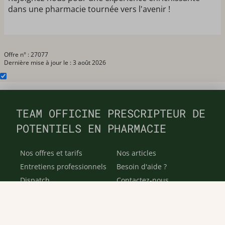
dans une pharmacie tournée vers l'avenir !
Offre n° : 27077
Dernière mise à jour le : 3 août 2026
TEAM OFFICINE PRESCRIPTEUR DE
POTENTIELS EN PHARMACIE
Nos offres et tarifs
Nos articles
Entretiens professionnels
Besoin d'aide ?
Dispatch
Contactez-nous
Salaires en pharmacie
Notre espace alternance
Estimez votre salaire
Formations
Qui sommes-nous ?
Conditions générales de