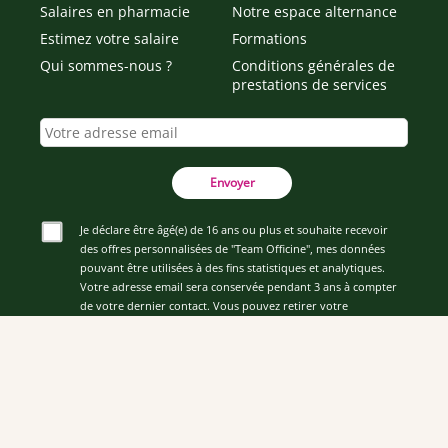
Salaires en pharmacie
Notre espace alternance
Estimez votre salaire
Formations
Qui sommes-nous ?
Conditions générales de
prestations de services
Envoyer
Je déclare être âgé(e) de 16 ans ou plus et souhaite recevoir
des offres personnalisées de "Team Officine", mes données
pouvant être utilisées à des fins statistiques et analytiques.
Votre adresse email sera conservée pendant 3 ans à compter
de votre dernier contact. Vous pouvez retirer votre
consentement à tout moment via le lien de désinscription
présent dans notre newsletter.