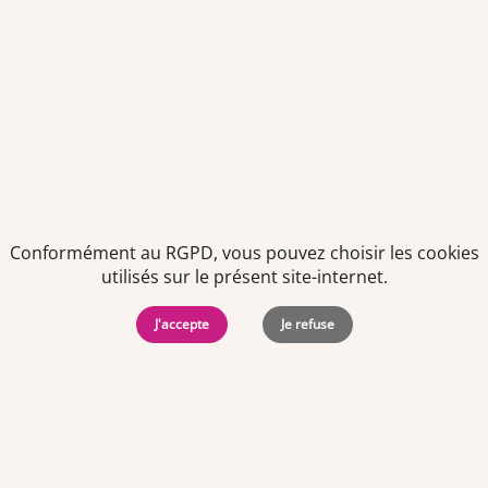
Politiques de
Mentions Légales
-
Gérer
protection des
Copyright © 2026. Team
les
données
Officine. Tous droits
cookies
personnelles
réservés.
Conformément au RGPD, vous pouvez choisir les cookies
utilisés sur le présent site-internet.
J'accepte
Je refuse
Offres d'emploi par ville
Angers
·
Bastia
·
Besançon
·
Blois
·
Bordeaux
·
Brest
·
Caen
·
Dijon
·
Grenoble
·
La Roche-sur-Yon
·
Laval
·
Le Mans
·
Lille
·
Lorient
·