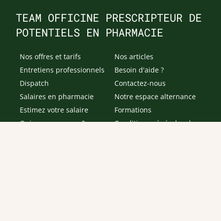
TEAM OFFICINE PRESCRIPTEUR DE
POTENTIELS EN PHARMACIE
Nos offres et tarifs
Nos articles
Entretiens professionnels
Besoin d'aide ?
Dispatch
Contactez-nous
Salaires en pharmacie
Notre espace alternance
Estimez votre salaire
Formations
Qui sommes-nous ?
Conditions générales de
prestations de services
Envoyer
Je déclare être âgé(e) de 16 ans ou plus et souhaite recevoir
des offres personnalisées de "Team Officine", mes données