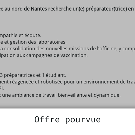
e au nord de Nantes recherche un(e) préparateur(trice) en
mpathie et écoute.
e et gestion des laboratoires.
a consolidation des nouvelles missions de l'officine, y comp
icipation aux campagnes de vaccination.
 préparatrices et 1 étudiant.
ment réagencée et robotisée pour un environnement de trava
I.
c une ambiance de travail bienveillante et dynamique.
1 samedi sur 2 de libre, offrant un bon équilibre vie profess
Offre pourvue
 des compétences et de l'expérience, avec des possibilités
re 2026.