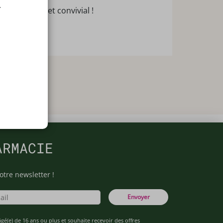
.
il moderne et convivial !
ARMACIE
otre newsletter !
Envoyer
âgé(e) de 16 ans ou plus et souhaite recevoir des offres