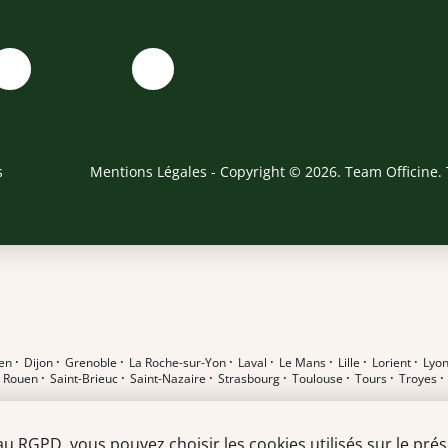
s
Mentions Légales
- Copyright © 2026. Team Officine. 
en
·
Dijon
·
Grenoble
·
La Roche-sur-Yon
·
Laval
·
Le Mans
·
Lille
·
Lorient
·
Lyo
·
Rouen
·
Saint-Brieuc
·
Saint-Nazaire
·
Strasbourg
·
Toulouse
·
Tours
·
Troyes
RGPD, vous pouvez choisir les cookies utilisés sur le prése