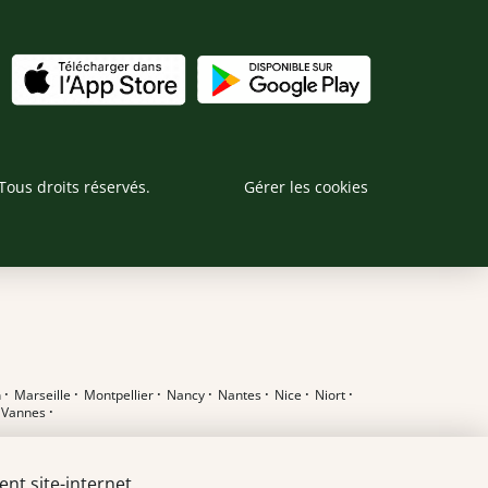
Tous droits réservés.
Gérer les cookies
n
·
Marseille
·
Montpellier
·
Nancy
·
Nantes
·
Nice
·
Niort
·
·
Vannes
·
nt site-internet.