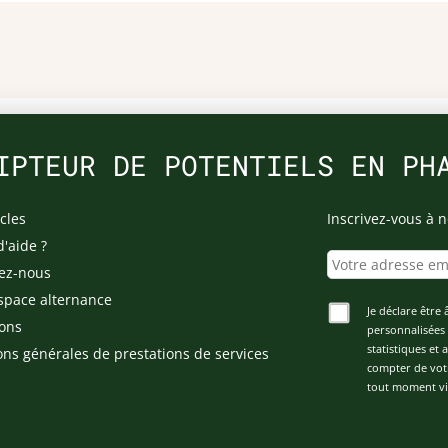
IPTEUR DE POTENTIELS EN PH
cles
Inscrivez-vous à n
d'aide ?
ez-nous
space alternance
Je déclare être 
ons
personnalisées 
statistiques et
ons générales de prestations de services
compter de vot
tout moment via