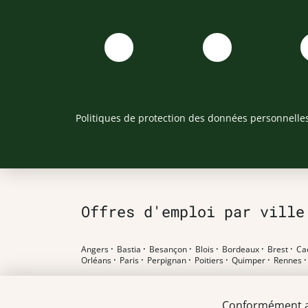
Politiques de protection des données personnelle
Offres d'emploi par ville
Angers
·
Bastia
·
Besançon
·
Blois
·
Bordeaux
·
Brest
·
Ca
Orléans
·
Paris
·
Perpignan
·
Poitiers
·
Quimper
·
Rennes
Offres d'emploi par poste
Conformément au 