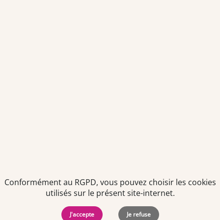
Envoyer
Je déclare être âgé(e) de 16 ans ou plus et souhaite recevoir
des offres personnalisées de "Team Officine", mes données
pouvant être utilisées à des fins statistiques et analytiques.
Votre adresse email sera conservée pendant 3 ans à compter
de votre dernier contact. Vous pouvez retirer votre
consentement à tout moment via le lien de désinscription
présent dans notre newsletter.
Conformément au RGPD, vous pouvez choisir les cookies
utilisés sur le présent site-internet.
J'accepte
Je refuse