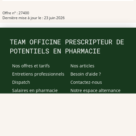
Offre n° : 27400
Dernière mise à jour le : 23 juin 2026
TEAM OFFICINE PRESCRIPTEUR DE
POTENTIELS EN PHARMACIE
Nos offres et tarifs
Nos articles
Entretiens professionnels
Besoin d'aide ?
Dispatch
Contactez-nous
Salaires en pharmacie
Notre espace alternance
Estimez votre salaire
Formations
Qui sommes-nous ?
Conditions générales de
prestations de services