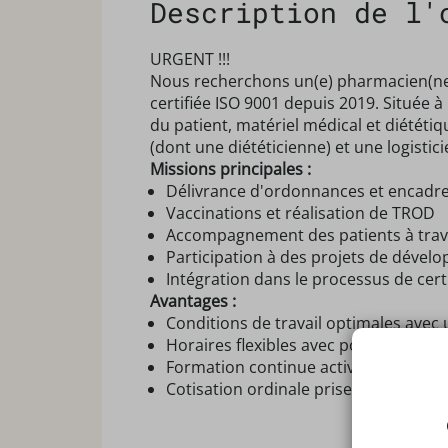
Description de l'
URGENT !!!
Nous recherchons un(e) pharmacien(ne)
certifiée ISO 9001 depuis 2019. Située
du patient, matériel médical et diétét
(dont une diététicienne) et une logistic
Missions principales :
Délivrance d'ordonnances et encadr
Vaccinations et réalisation de TROD
Accompagnement des patients à trav
Participation à des projets de dével
Intégration dans le processus de certi
Avantages :
Conditions de travail optimales avec
Horaires flexibles avec possibilité de
Formation continue active.
Cotisation ordinale prise en charge