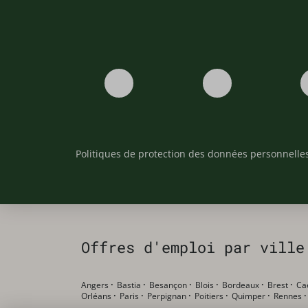
Politiques de protection des données personnelle
Offres d'emploi par ville
Angers
·
Bastia
·
Besançon
·
Blois
·
Bordeaux
·
Brest
·
Ca
Orléans
·
Paris
·
Perpignan
·
Poitiers
·
Quimper
·
Rennes