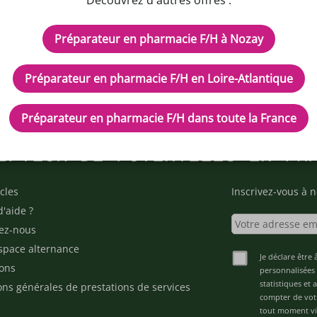
Découvrez d'autres offres :
Préparateur en pharmacie F/H à Nozay
Préparateur en pharmacie F/H en Loire-Atlantique
Préparateur en pharmacie F/H dans toute la France
IPTEUR DE POTENTIELS EN PH
cles
Inscrivez-vous à n
d'aide ?
ez-nous
space alternance
Je déclare être 
ons
personnalisées 
statistiques et
ons générales de prestations de services
compter de vot
tout moment via