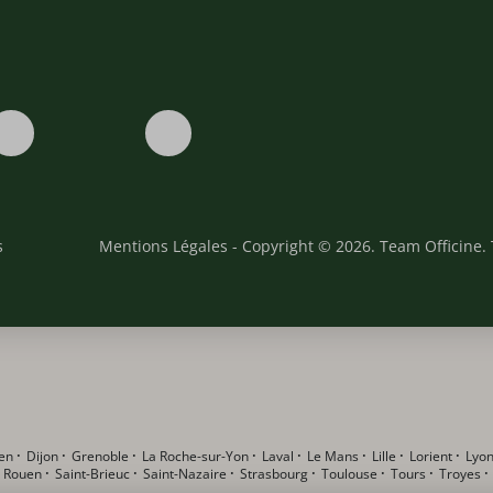
s
Mentions Légales
- Copyright © 2026. Team Officine. 
en
·
Dijon
·
Grenoble
·
La Roche-sur-Yon
·
Laval
·
Le Mans
·
Lille
·
Lorient
·
Lyo
·
Rouen
·
Saint-Brieuc
·
Saint-Nazaire
·
Strasbourg
·
Toulouse
·
Tours
·
Troyes