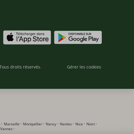
Tous droits réservés.
Gérer les cookies
n
·
Marseille
·
Montpellier
·
Nancy
·
Nantes
·
Nice
·
Niort
·
·
Vannes
·