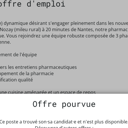
offre d'emploi
 dynamique désirant s'engager pleinement dans les nouvel
 à Nozay (mileu rural) à 20 minutes de Nantes, notre pharm
ique. Vous rejoindrez une équipe robuste composée de 3 pha
ienne.
ement de l'équipe
ers les entretiens pharmaceutiques
oppement de la pharmacie
fication qualité
 une cuisine aménagée et un espace de repos
 travailler sur 4 jours. Congé un mercredi et un samedi sur d
Offre pourvue
Ce poste a trouvé son·sa candidat·e et n'est plus disponible