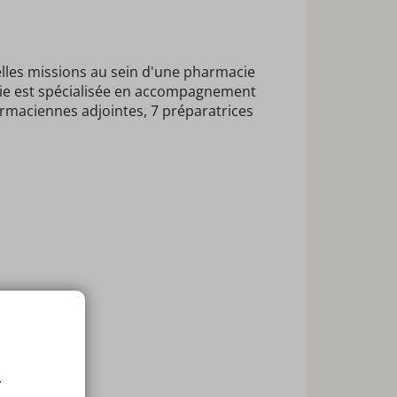
les missions au sein d'une pharmacie
acie est spécialisée en accompagnement
rmaciennes adjointes, 7 préparatrices
eux.
.