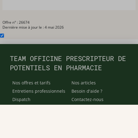
Offre n° : 26674
Dernière mise à jour le : 4 mai 2026
TEAM OFFICINE PRESCRIPTEUR DE
POTENTIELS EN PHARMACIE
Nos offres et tarifs
Nos articles
Entretiens professionnels
Besoin d'aide ?
Dispatch
Contactez-nous
Salaires en pharmacie
Notre espace alternance
Estimez votre salaire
Formations
Qui sommes-nous ?
Conditions générales de
prestations de services