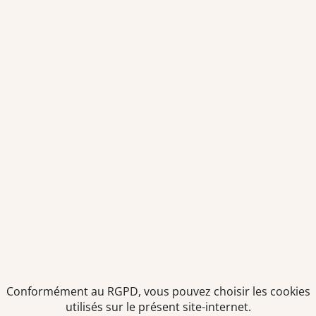
Envoyer
Je déclare être âgé(e) de 16 ans ou plus et souhaite recevoir
des offres personnalisées de "Team Officine", mes données
pouvant être utilisées à des fins statistiques et analytiques.
Votre adresse email sera conservée pendant 3 ans à compter
de votre dernier contact. Vous pouvez retirer votre
consentement à tout moment via le lien de désinscription
présent dans notre newsletter.
Conformément au RGPD, vous pouvez choisir les cookies
utilisés sur le présent site-internet.