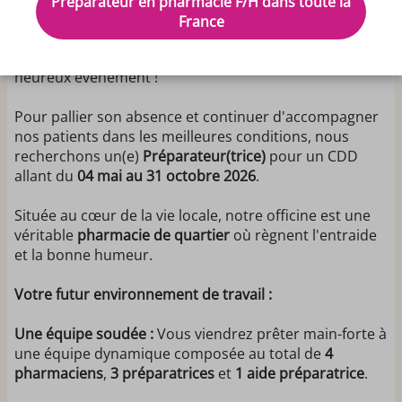
Préparateur en pharmacie F/H dans toute la
Rejoignez notre pharmacie familiale !
France
Notre collaboratrice Clémence s'apprête à accueillir un
heureux événement !
Pour pallier son absence et continuer d'accompagner
nos patients dans les meilleures conditions, nous
recherchons un(e)
Préparateur(trice)
pour un CDD
allant du
04 mai au 31 octobre 2026
.
Située au cœur de la vie locale, notre officine est une
véritable
pharmacie de quartier
où règnent l'entraide
et la bonne humeur.
Votre futur environnement de travail :
Une équipe soudée :
Vous viendrez prêter main-forte à
une équipe dynamique composée au total de
4
pharmaciens
,
3 préparatrices
et
1 aide préparatrice
.