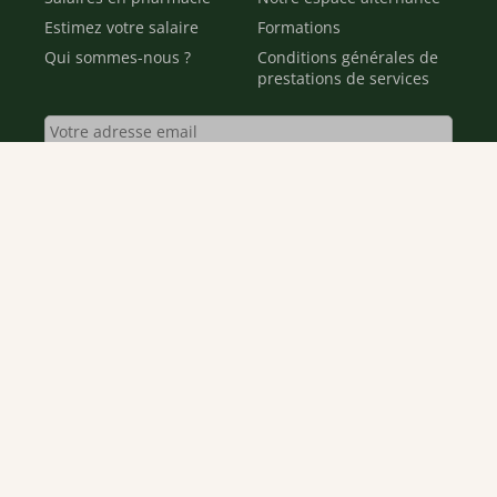
Estimez votre salaire
Formations
Qui sommes-nous ?
Conditions générales de
prestations de services
Envoyer
Je déclare être âgé(e) de 16 ans ou plus et souhaite recevoir
des offres personnalisées de "Team Officine", mes données
pouvant être utilisées à des fins statistiques et analytiques.
Votre adresse email sera conservée pendant 3 ans à compter
de votre dernier contact. Vous pouvez retirer votre
consentement à tout moment via le lien de désinscription
présent dans notre newsletter.