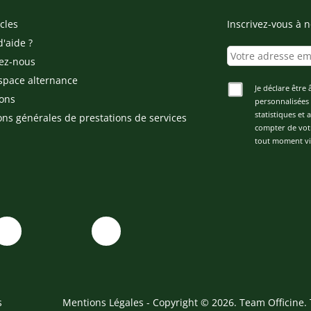
cles
Inscrivez-vous à n
d'aide ?
ez-nous
space alternance
Je déclare être 
ons
personnalisées 
statistiques et
ons générales de prestations de services
compter de vot
tout moment via
s
Mentions Légales
- Copyright © 2026. Team Officine. 