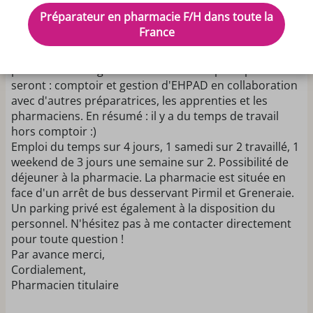
Bonjour, je recherche activement un/une
Préparateur en pharmacie F/H dans toute la
préparateur/trice en pharmacie pour un CDI à débuter
France
au premier septembre 2026. Il s'agit d'une pharmacie
de quartier située à Saint Sébastien sur Loire avec une
patientèle très agréable. Vos missions principales
seront : comptoir et gestion d'EHPAD en collaboration
avec d'autres préparatrices, les apprenties et les
pharmaciens. En résumé : il y a du temps de travail
hors comptoir :)
Emploi du temps sur 4 jours, 1 samedi sur 2 travaillé, 1
weekend de 3 jours une semaine sur 2. Possibilité de
déjeuner à la pharmacie. La pharmacie est située en
face d'un arrêt de bus desservant Pirmil et Greneraie.
Un parking privé est également à la disposition du
personnel. N'hésitez pas à me contacter directement
pour toute question !
Par avance merci,
Cordialement,
Pharmacien titulaire