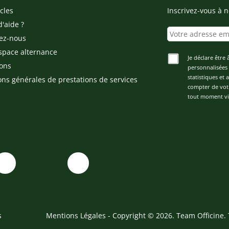
cles
Inscrivez-vous à n
d'aide ?
ez-nous
space alternance
Je déclare être 
ons
personnalisées 
statistiques et
ons générales de prestations de services
compter de vot
tout moment via
s
Mentions Légales
- Copyright © 2026. Team Officine. 