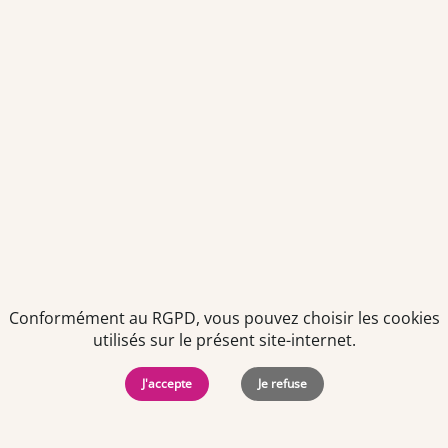
Je déclare être âgé(e) de 16 ans ou plus et souhaite recevoir
des offres personnalisées de "Team Officine", mes données
pouvant être utilisées à des fins statistiques et analytiques.
Votre adresse email sera conservée pendant 3 ans à compter
de votre dernier contact. Vous pouvez retirer votre
consentement à tout moment via le lien de désinscription
présent dans notre newsletter.
Conformément au RGPD, vous pouvez choisir les cookies
utilisés sur le présent site-internet.
J'accepte
Je refuse
Politiques de
Mentions Légales
-
Gérer
protection des
Copyright © 2026. Team
les
données
Officine. Tous droits
cookies
personnelles
réservés.