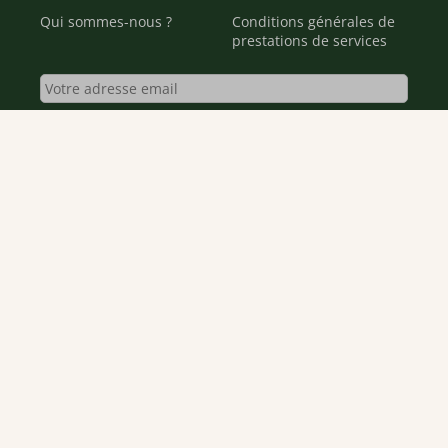
Qui sommes-nous ?
Conditions générales de
prestations de services
Envoyer
Je déclare être âgé(e) de 16 ans ou plus et souhaite recevoir
des offres personnalisées de "Team Officine", mes données
pouvant être utilisées à des fins statistiques et analytiques.
Votre adresse email sera conservée pendant 3 ans à compter
de votre dernier contact. Vous pouvez retirer votre
consentement à tout moment via le lien de désinscription
présent dans notre newsletter.