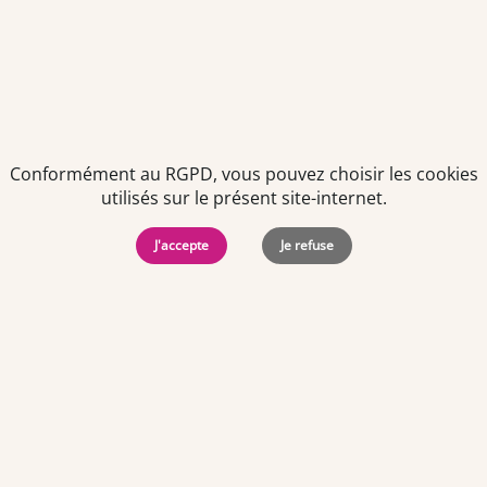
Conformément au RGPD, vous pouvez choisir les cookies
utilisés sur le présent site-internet.
Politiques de
Mentions Légales
-
Gérer
protection des
Copyright © 2026. Team
les
données
Officine. Tous droits
cookies
J'accepte
Je refuse
personnelles
réservés.
Offres d'emploi par ville