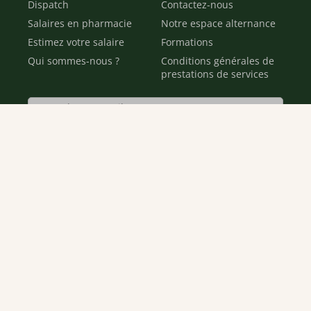
Dispatch
Contactez-nous
Salaires en pharmacie
Notre espace alternance
Estimez votre salaire
Formations
Qui sommes-nous ?
Conditions générales de
prestations de services
Envoyer
Je déclare être âgé(e) de 16 ans ou plus et souhaite recevoir
des offres personnalisées de "Team Officine", mes données
pouvant être utilisées à des fins statistiques et analytiques.
Votre adresse email sera conservée pendant 3 ans à compter
de votre dernier contact. Vous pouvez retirer votre
consentement à tout moment via le lien de désinscription
présent dans notre newsletter.