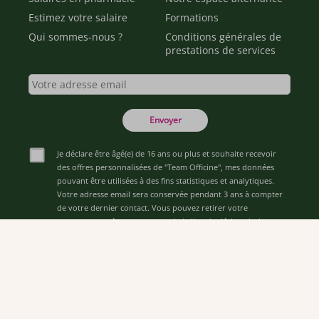
Estimez votre salaire
Formations
Qui sommes-nous ?
Conditions générales de
prestations de services
Envoyer
Je déclare être âgé(e) de 16 ans ou plus et souhaite recevoir
des offres personnalisées de "Team Officine", mes données
pouvant être utilisées à des fins statistiques et analytiques.
Votre adresse email sera conservée pendant 3 ans à compter
de votre dernier contact. Vous pouvez retirer votre
consentement à tout moment via le lien de désinscription
présent dans notre newsletter.