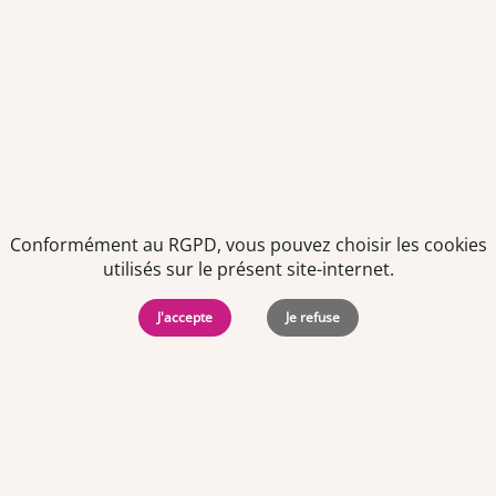
Politiques de
Mentions Légales
-
Gérer
protection des
Copyright © 2026. Team
les
données
Officine. Tous droits
cookies
personnelles
réservés.
Conformément au RGPD, vous pouvez choisir les cookies
utilisés sur le présent site-internet.
J'accepte
Je refuse
Offres d'emploi par ville
Angers
·
Bastia
·
Besançon
·
Blois
·
Bordeaux
·
Brest
·
Caen
·
Dijon
·
Grenoble
·
La Roche-sur-Yon
·
Laval
·
Le Mans
·
Lille
·
Lorient
·
Lyon
·
Marseille
·
Montpellier
·
Nancy
·
Nantes
·
Nice
·
Niort
·