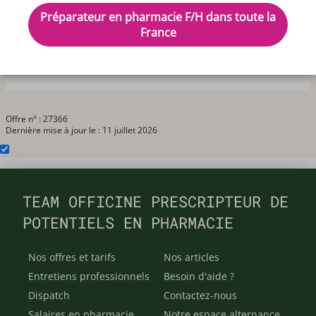
Pharmacie de proximité propose un CDI temps plein
Préparateur en pharmacie F/H dans toute la
de préparateur en pharmacie.
France
Emploi du temps à définir ensemble, officine fermée le
samedi après-midi.
Offre n° : 27366
Dernière mise à jour le : 11 juillet 2026
TEAM OFFICINE PRESCRIPTEUR DE
POTENTIELS EN PHARMACIE
Nos offres et tarifs
Nos articles
Entretiens professionnels
Besoin d'aide ?
Dispatch
Contactez-nous
Salaires en pharmacie
Notre espace alternance