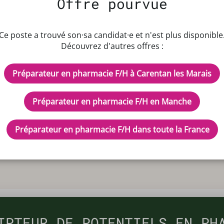
Offre pourvue
ition
e sport
Ce poste a trouvé son·sa candidat·e et n'est plus disponible
e maintien à domicile (M.A.D.)
Découvrez d'autres offres :
 produits orthopédiques
ficine
Préparateur en pharmacie F/H à Carentan les Marais
e de congés et/ou d'accroissement de l'activité
ormation
Préparateur en pharmacie F/H en Manche
Préparateur en pharmacie F/H dans toute la France
IPTEUR DE POTENTIELS EN PH