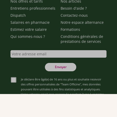
Nos offres et tarifs
Nos articles
Entretiens professionnels
Besoin d'aide ?
Dispatch
Contactez-nous
Salaires en pharmacie
Notre espace alternance
Estimez votre salaire
Formations
Qui sommes-nous ?
Conditions générales de
prestations de services
Envoyer
Je déclare être âgé(e) de 16 ans ou plus et souhaite recevoir
des offres personnalisées de "Team Officine", mes données
pouvant être utilisées à des fins statistiques et analytiques.
Votre adresse email sera conservée pendant 3 ans à compter
de votre dernier contact. Vous pouvez retirer votre
consentement à tout moment via le lien de désinscription
présent dans notre newsletter.