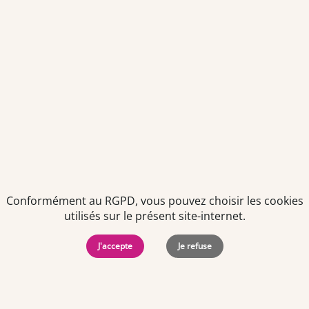
Politiques de
Mentions Légales
-
Gérer
protection des
Copyright © 2026. Team
les
données
Officine. Tous droits
cookies
Conformément au RGPD, vous pouvez choisir les cookies
personnelles
réservés.
utilisés sur le présent site-internet.
J'accepte
Je refuse