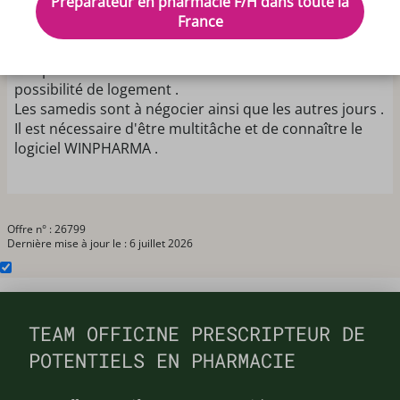
Préparateur en pharmacie F/H dans toute la
maison pluridisciplinaires récemment ouvertes
France
( l'une libérale et l'autre hospitalière ).
De nombreux médecins partent à la retraite et sont
remplacés .
possibilité de logement .
Les samedis sont à négocier ainsi que les autres jours .
Il est nécessaire d'être multitâche et de connaître le
logiciel WINPHARMA .
Offre n° : 26799
Dernière mise à jour le : 6 juillet 2026
TEAM OFFICINE PRESCRIPTEUR DE
POTENTIELS EN PHARMACIE