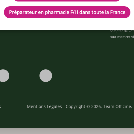
ez-nous
space alternance
Préparateur en pharmacie F/H dans toute la France
Je déclare être 
ons
personnalisées 
statistiques et
ons générales de prestations de services
compter de vot
tout moment via
s
Mentions Légales
- Copyright © 2026. Team Officine. 