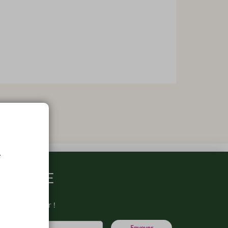
.
ARMACIE
otre newsletter !
Envoyer