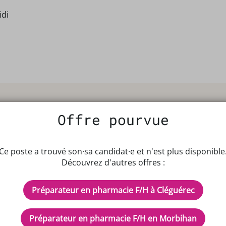
idi
Offre pourvue
Ce poste a trouvé son·sa candidat·e et n'est plus disponible
Découvrez d'autres offres :
IPTEUR DE POTENTIELS EN PH
Préparateur en pharmacie F/H à Cléguérec
cles
Inscrivez-vous à n
d'aide ?
Préparateur en pharmacie F/H en Morbihan