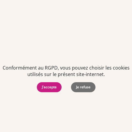
présent dans notre newsletter.
Conformément au RGPD, vous pouvez choisir les cookies
utilisés sur le présent site-internet.
Politiques de
Mentions Légales
-
Gérer
protection des
Copyright © 2026. Team
les
J'accepte
Je refuse
données
Officine. Tous droits
cookies
personnelles
réservés.