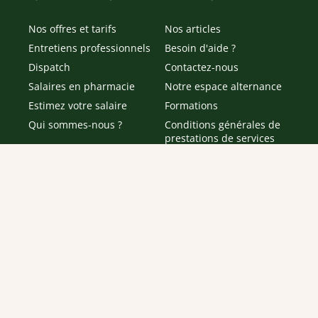
Nos offres et tarifs
Nos articles
Entretiens professionnels
Besoin d'aide ?
Dispatch
Contactez-nous
Salaires en pharmacie
Notre espace alternance
Estimez votre salaire
Formations
Qui sommes-nous ?
Conditions générales de
prestations de services
Envoyer
Je déclare être âgé(e) de 16 ans ou plus et souhaite recevoir
des offres personnalisées de "Team Officine", mes données
pouvant être utilisées à des fins statistiques et analytiques.
Votre adresse email sera conservée pendant 3 ans à compter
de votre dernier contact. Vous pouvez retirer votre
consentement à tout moment via le lien de désinscription