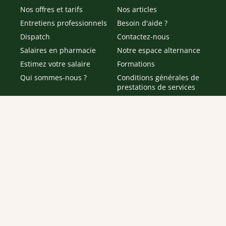
Nos offres et tarifs
Nos articles
Entretiens professionnels
Besoin d'aide ?
Dispatch
Contactez-nous
Salaires en pharmacie
Notre espace alternance
Estimez votre salaire
Formations
Qui sommes-nous ?
Conditions générales de
prestations de services
Envoyer
Je déclare être âgé(e) de 16 ans ou plus et souhaite recevoir
des offres personnalisées de "Team Officine", mes données
pouvant être utilisées à des fins statistiques et analytiques.
Votre adresse email sera conservée pendant 3 ans à compter
de votre dernier contact. Vous pouvez retirer votre
consentement à tout moment via le lien de désinscription
présent dans notre newsletter.