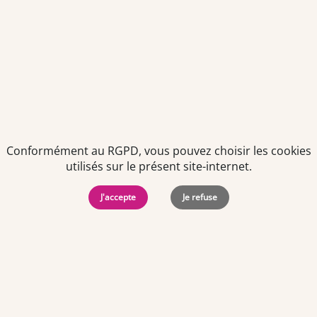
Conformément au RGPD, vous pouvez choisir les cookies
utilisés sur le présent site-internet.
Politiques de
Mentions Légales
-
Gérer
protection des
Copyright © 2026. Team
les
J'accepte
Je refuse
données
Officine. Tous droits
cookies
personnelles
réservés.