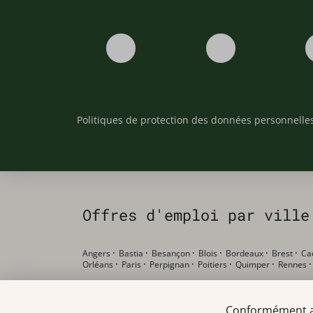
Politiques de protection des données personnelle
Offres d'emploi par ville
Angers
·
Bastia
·
Besançon
·
Blois
·
Bordeaux
·
Brest
·
Ca
Orléans
·
Paris
·
Perpignan
·
Poitiers
·
Quimper
·
Rennes
Offres d'emploi par poste
Conformément au 