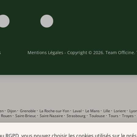
s
Mentions Légales
- Copyright © 2026. Team Officine. 
en
·
Dijon
·
Grenoble
·
La Roche-sur-Yon
·
Laval
·
Le Mans
·
Lille
·
Lorient
·
Lyo
·
Rouen
·
Saint-Brieuc
·
Saint-Nazaire
·
Strasbourg
·
Toulouse
·
Tours
·
Troyes
RGPD, vous pouvez choisir les cookies utilisés sur le prése