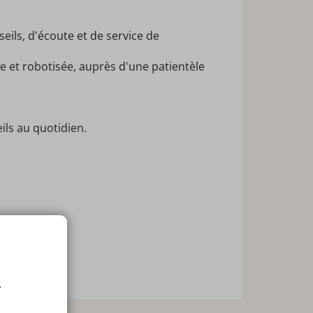
ils, d'écoute et de service de
e et robotisée, auprès d'une patientèle
ils au quotidien.
son 2026!
.