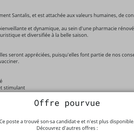
nt Santalis, et est attachée aux valeurs humaines, de conse
bienveillante et dynamique, au sein d'une pharmacie rénové
uristique et diversifiée à la belle saison.
s seront appréciées, puisqu'elles font partie de nos conse
acciner.
lé
t stimulant
'Ile de Rhuys et rejoindre notre équipe pour une belle sai
Offre pourvue
Ce poste a trouvé son·sa candidat·e et n'est plus disponible
Découvrez d'autres offres :