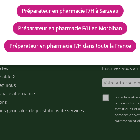
Préparateur en pharmacie F/H à Sarzeau
Préparateur en pharmacie F/H en Morbihan
Préparateur en pharmacie F/H dans toute la France
IPTEUR DE POTENTIELS EN PH
cles
Inscrivez-vous à n
d'aide ?
ez-nous
space alternance
Je déclare être 
ons
personnalisées 
statistiques et
ons générales de prestations de services
compter de vot
tout moment via