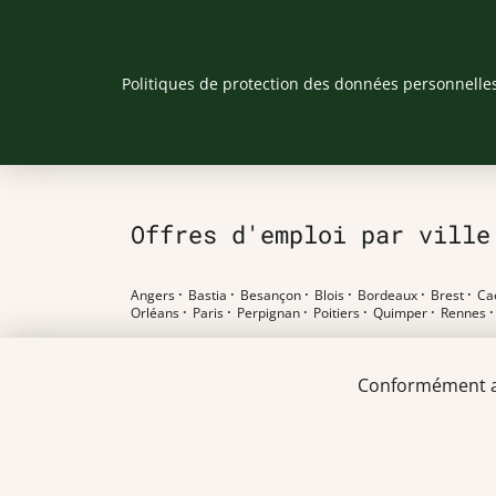
Politiques de protection des données personnelle
Offres d'emploi par ville
Angers
·
Bastia
·
Besançon
·
Blois
·
Bordeaux
·
Brest
·
Ca
Orléans
·
Paris
·
Perpignan
·
Poitiers
·
Quimper
·
Rennes
Offres d'emploi par poste
Conformément au 
Pharmacien F/H
·
Préparateur en pharmacie F/H
·
Etudian