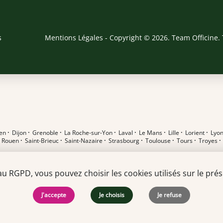
s
Mentions Légales
- Copyright © 2026. Team Officine. 
en
·
Dijon
·
Grenoble
·
La Roche-sur-Yon
·
Laval
·
Le Mans
·
Lille
·
Lorient
·
Lyo
·
Rouen
·
Saint-Brieuc
·
Saint-Nazaire
·
Strasbourg
·
Toulouse
·
Tours
·
Troyes
RGPD, vous pouvez choisir les cookies utilisés sur le prése
J'accepte
Je choisis
Je refuse
t en pharmacie F/H
·
Alternant DEUST F/H
·