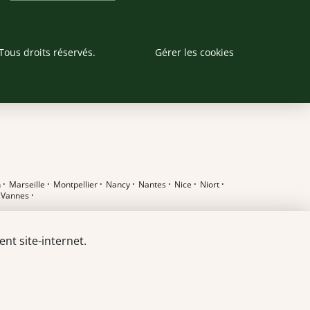
Tous droits réservés.
Gérer les cookies
n
·
Marseille
·
Montpellier
·
Nancy
·
Nantes
·
Nice
·
Niort
·
·
Vannes
·
nt site-internet.