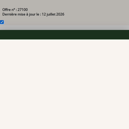
Offre n° : 27100
Dernière mise à jour le : 12 juillet 2026
TEAM OFFICINE PRESCRIPTEUR DE
POTENTIELS EN PHARMACIE
Nos offres et tarifs
Nos articles
Entretiens professionnels
Besoin d'aide ?
Dispatch
Contactez-nous
Salaires en pharmacie
Notre espace alternance
Estimez votre salaire
Formations
Qui sommes-nous ?
Conditions générales de
prestations de services