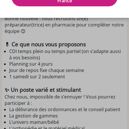
France
Vous recherchez une pharmacie dynamique et des
journées qui ne se ressemblent pas ?
Bonne nouvelle : nous recrutons un(e)
préparateur(trice) en pharmacie pour compléter notre
équipe 😊
💊 Ce que nous vous proposons
CDI temps plein ou temps partiel (on s’adapte aussi
à vos besoins)
Planning sur 4 jours
Jour de repos fixe chaque semaine
1 samedi sur 2 seulement
✨ Un poste varié et stimulant
Chez nous, impossible de s’ennuyer ! Vous pourrez
participer à :
La délivrance des ordonnances et le conseil patient
La gestion de gammes
L’univers maman/bébé
L’orthopédie et le matériel médical