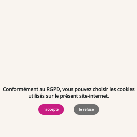
Envoyer
Je déclare être âgé(e) de 16 ans ou plus et souhaite recevoir
des offres personnalisées de "Team Officine", mes données
pouvant être utilisées à des fins statistiques et analytiques.
Votre adresse email sera conservée pendant 3 ans à compter
de votre dernier contact. Vous pouvez retirer votre
consentement à tout moment via le lien de désinscription
présent dans notre newsletter.
Conformément au RGPD, vous pouvez choisir les cookies
utilisés sur le présent site-internet.
J'accepte
Je refuse