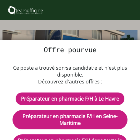
Offre pourvue
Offre d'emploi Préparateur en
Ce poste a trouvé son·sa candidat·e et n'est plus
pharmacie F/H
disponible.
Découvrez d'autres offres :
Dès que possible
Préparateur en pharmacie F/H à Le Havre
Rémunération : Dépendant de l'expérience
CDI - Temps plein
Préparateur en pharmacie F/H en Seine-
Description de l'offre d'emploi
Maritime
📢 LA PHARMACIE RECRUTE !