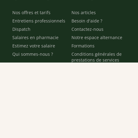
Nos offres et tarifs
Nos articles
Entretiens professionnels
Besoin d'aide ?
Dispatch
Contactez-nous
Salaires en pharmacie
Notre espace alternance
Estimez votre salaire
Formations
Qui sommes-nous ?
Conditions générales de
prestations de services
Envoyer
Je déclare être âgé(e) de 16 ans ou plus et souhaite recevoir
des offres personnalisées de "Team Officine", mes données
pouvant être utilisées à des fins statistiques et analytiques.
Votre adresse email sera conservée pendant 3 ans à compter
de votre dernier contact. Vous pouvez retirer votre
consentement à tout moment via le lien de désinscription