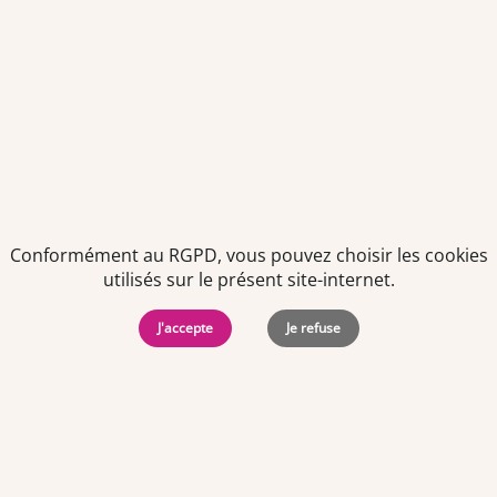
présent dans notre newsletter.
Conformément au RGPD, vous pouvez choisir les cookies
utilisés sur le présent site-internet.
Politiques de
Mentions Légales
-
Gérer
protection des
Copyright © 2026. Team
les
J'accepte
Je refuse
données
Officine. Tous droits
cookies
personnelles
réservés.