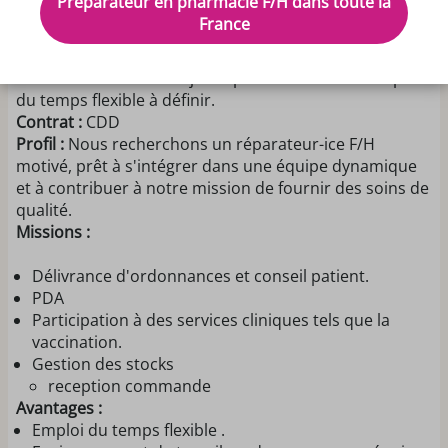
Préparateur en pharmacie F/H dans toute la
Lieu :
Pharmacie dynamique située dans un centre
France
commercial, offrant un environnement moderne et
collaboratif.
Horaires :
Travail sur 4 jours par semaine avec emploi
du temps flexible à définir.
Contrat :
CDD
Profil :
Nous recherchons un réparateur-ice F/H
motivé, prêt à s'intégrer dans une équipe dynamique
et à contribuer à notre mission de fournir des soins de
qualité.
Missions :
Délivrance d'ordonnances et conseil patient.
PDA
Participation à des services cliniques tels que la
vaccination.
Gestion des stocks
reception commande
Avantages :
Emploi du temps flexible .