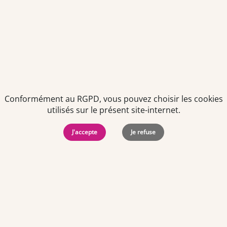
Conformément au RGPD, vous pouvez choisir les cookies
utilisés sur le présent site-internet.
Politiques de
Mentions Légales
-
Gérer
protection des
Copyright © 2026. Team
les
J'accepte
Je refuse
données
Officine. Tous droits
cookies
personnelles
réservés.
Offres d'emploi par ville