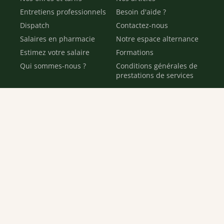
Entretiens professionnels
Besoin d'aide ?
Dispatch
Contactez-nous
Salaires en pharmacie
Notre espace alternance
Estimez votre salaire
Formations
Qui sommes-nous ?
Conditions générales de
prestations de services
Envoyer
Je déclare être âgé(e) de 16 ans ou plus et souhaite recevoir
des offres personnalisées de "Team Officine", mes données
pouvant être utilisées à des fins statistiques et analytiques.
Votre adresse email sera conservée pendant 3 ans à compter
de votre dernier contact. Vous pouvez retirer votre
consentement à tout moment via le lien de désinscription
présent dans notre newsletter.