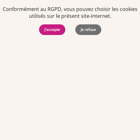
Conformément au RGPD, vous pouvez choisir les cookies
utilisés sur le présent site-internet.
J'accepte
Je refuse
Politiques de
Mentions Légales
-
Gérer
protection des
Copyright © 2026. Team
les
données
Officine. Tous droits
cookies
personnelles
réservés.
Offres d'emploi par ville
Angers
·
Bastia
·
Besançon
·
Blois
·
Bordeaux
·
Brest
·
Caen
·
Dijon
·
Grenoble
·
La Roche-sur-Yon
·
Laval
·
Le Mans
·
Lille
·
Lorient
·
Lyon
·
Marseille
·
Montpellier
·
Nancy
·
Nantes
·
Nice
·
Niort
·
Orléans
·
Paris
·
Perpignan
·
Poitiers
·
Quimper
·
Rennes
·
Rouen
·