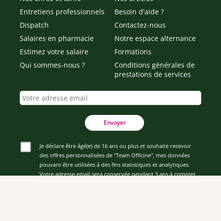
Entretiens professionnels
Besoin d'aide ?
Dispatch
Contactez-nous
Salaires en pharmacie
Notre espace alternance
Estimez votre salaire
Formations
Qui sommes-nous ?
Conditions générales de
prestations de services
Envoyer
Je déclare être âgé(e) de 16 ans ou plus et souhaite recevoir
des offres personnalisées de "Team Officine", mes données
pouvant être utilisées à des fins statistiques et analytiques.
Votre adresse email sera conservée pendant 3 ans à compter
de votre dernier contact. Vous pouvez retirer votre
consentement à tout moment via le lien de désinscription
présent dans notre newsletter.