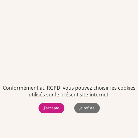
Politiques de
Mentions Légales
-
Gérer
protection des
Copyright © 2026. Team
les
données
Officine. Tous droits
cookies
Conformément au RGPD, vous pouvez choisir les cookies
personnelles
réservés.
utilisés sur le présent site-internet.
J'accepte
Je refuse
Offres d'emploi par ville