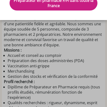
Préparateur en pharmacie F/H dans toute la
pour un CDD au sein de notre pharmacie rurale située
France
à 30 minutes de Nantes et de La Roche-sur-Yon.
Présentation de la pharmacie :
Notre pharmacie, refaite à neuf fin 2022, bénéficie
d'une patientèle fidèle et agréable. Nous sommes une
équipe soudée de 5 personnes, composée de 3
pharmaciens et 2 préparatrices. Notre environnement
moderne et convivial favorise un travail de qualité et
une bonne ambiance d'équipe.
Missions :
Accueil et conseil au comptoir
Préparation des doses administrées (PDA)
Vaccination anti-grippe
Merchandising
Gestion des stocks et vérification de la conformité
Profil recherché :
Diplôme de Préparateur en Pharmacie requis (tous
profils étudiés, rémunération fonction de
l'expérience)
Qualités recherchées : rigueur, dynamisme, esprit