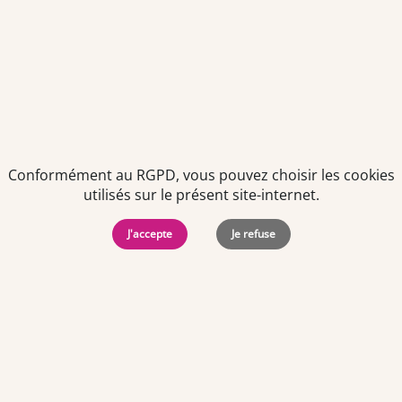
Conformément au RGPD, vous pouvez choisir les cookies
utilisés sur le présent site-internet.
Politiques de
Mentions Légales
-
Gérer
protection des
Copyright © 2026. Team
les
J'accepte
Je refuse
données
Officine. Tous droits
cookies
personnelles
réservés.
Offres d'emploi par ville