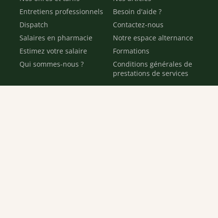
Entretiens professionnels
Besoin d'aide ?
Dispatch
Contactez-nous
Salaires en pharmacie
Notre espace alternance
Estimez votre salaire
Formations
Qui sommes-nous ?
Conditions générales de
prestations de services
Envoyer
Je déclare être âgé(e) de 16 ans ou plus et souhaite recevoir
des offres personnalisées de "Team Officine", mes données
pouvant être utilisées à des fins statistiques et analytiques.
Votre adresse email sera conservée pendant 3 ans à compter
de votre dernier contact. Vous pouvez retirer votre
consentement à tout moment via le lien de désinscription
présent dans notre newsletter.