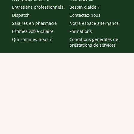
Entretiens professionnels
Besoin d'aide ?
Dispatch
Contactez-nous
Salaires en pharmacie
Notre espace alternance
Estimez votre salaire
Formations
Qui sommes-nous ?
Conditions générales de
prestations de services
Envoyer
Je déclare être âgé(e) de 16 ans ou plus et souhaite recevoir
des offres personnalisées de "Team Officine", mes données
pouvant être utilisées à des fins statistiques et analytiques.
Votre adresse email sera conservée pendant 3 ans à compter
de votre dernier contact. Vous pouvez retirer votre
consentement à tout moment via le lien de désinscription
présent dans notre newsletter.