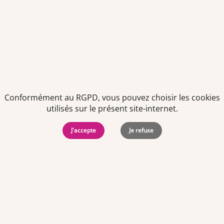
Conformément au RGPD, vous pouvez choisir les cookies
utilisés sur le présent site-internet.
Politiques de
Mentions Légales
-
Gérer
protection des
Copyright © 2026. Team
les
J'accepte
Je refuse
données
Officine. Tous droits
cookies
personnelles
réservés.
Offres d'emploi par ville