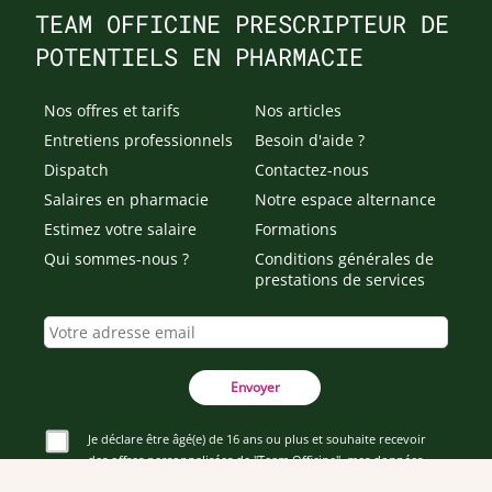
TEAM OFFICINE PRESCRIPTEUR DE
POTENTIELS EN PHARMACIE
Nos offres et tarifs
Nos articles
Entretiens professionnels
Besoin d'aide ?
Dispatch
Contactez-nous
Salaires en pharmacie
Notre espace alternance
Estimez votre salaire
Formations
Qui sommes-nous ?
Conditions générales de
prestations de services
Envoyer
Je déclare être âgé(e) de 16 ans ou plus et souhaite recevoir
des offres personnalisées de "Team Officine", mes données
pouvant être utilisées à des fins statistiques et analytiques.