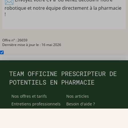
robotique et notre équipe directement à la pharmacie
!
Offre n° : 26659
Dernière mise à jour le : 16 mai 2026
TEAM OFFICINE PRESCRIPTEUR DE
POTENTIELS EN PHARMACIE
Nos offres et tarifs
Nos articles
Entretiens professionnels
Besoin d'aide ?
Dispatch
Contactez-nous
Salaires en pharmacie
Notre espace alternance
Estimez votre salaire
Formations