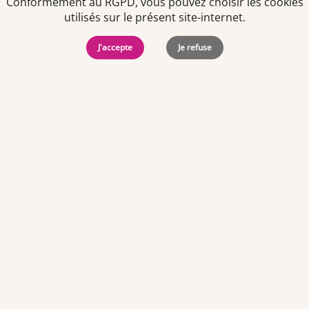
Conformément au RGPD, vous pouvez choisir les cookies
utilisés sur le présent site-internet.
J'accepte
Je refuse
Politiques de
Mentions Légales
-
Gérer
protection des
Copyright © 2026. Team
les
données
Officine. Tous droits
cookies
personnelles
réservés.
Offres d'emploi par ville