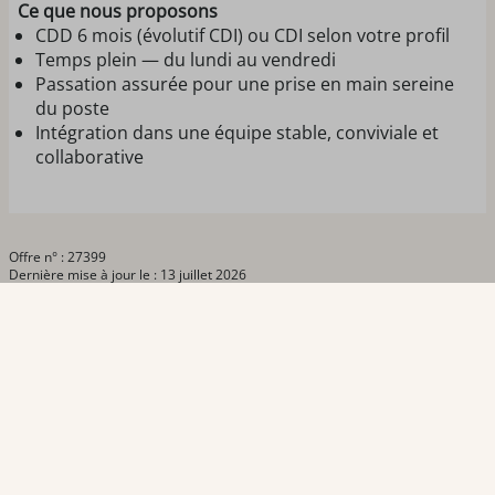
Ce que nous proposons
CDD 6 mois (évolutif CDI) ou CDI selon votre profil
Temps plein — du lundi au vendredi
Passation assurée pour une prise en main sereine
du poste
Intégration dans une équipe stable, conviviale et
collaborative
Offre n° : 27399
Dernière mise à jour le : 13 juillet 2026
TEAM OFFICINE PRESCRIPTEUR DE
POTENTIELS EN PHARMACIE
Nos offres et tarifs
Nos articles