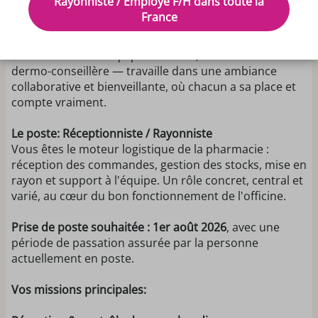
Rayonniste / Employé F/H dans toute la
La Pharmacie est une officine conviviale et innovante,
France
installée au cœur du centre commercial Carrefour
Beaujoire à Nantes. Notre équipe d'une dizaine de
collaborateurs — équipe officinale, back-office et
dermo-conseillère — travaille dans une ambiance
collaborative et bienveillante, où chacun a sa place et
compte vraiment.
Le poste: Réceptionniste / Rayonniste
Vous êtes le moteur logistique de la pharmacie :
réception des commandes, gestion des stocks, mise en
rayon et support à l'équipe. Un rôle concret, central et
varié, au cœur du bon fonctionnement de l'officine.
Prise de poste souhaitée : 1er août 2026
, avec une
période de passation assurée par la personne
actuellement en poste.
Vos missions principales: