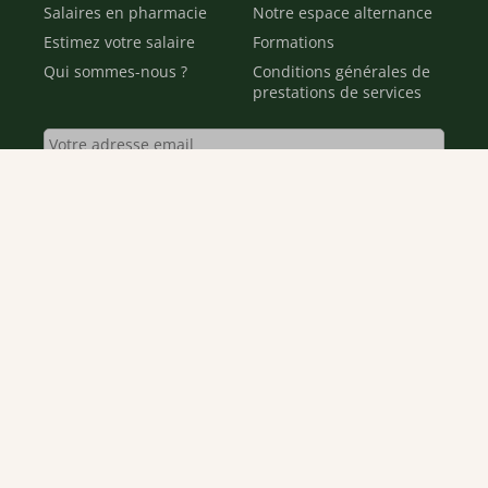
Salaires en pharmacie
Notre espace alternance
Estimez votre salaire
Formations
Qui sommes-nous ?
Conditions générales de
prestations de services
Envoyer
Je déclare être âgé(e) de 16 ans ou plus et souhaite recevoir
des offres personnalisées de "Team Officine", mes données
pouvant être utilisées à des fins statistiques et analytiques.
Votre adresse email sera conservée pendant 3 ans à compter
de votre dernier contact. Vous pouvez retirer votre
consentement à tout moment via le lien de désinscription
présent dans notre newsletter.