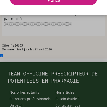
France
officinal.
Pharmacie de village fermée le samedi après midi.
Si vous êtes intéressé, merci de m'envoyer votre CV
par mail à
░░░░░░░░░░░░░░░░░░░░░░░░░░
Offre n° : 26695
Dernière mise à jour le : 21 avril 2026
TEAM OFFICINE PRESCRIPTEUR DE
POTENTIELS EN PHARMACIE
Nos offres et tarifs
Nos articles
Entretiens professionnels
Besoin d'aide ?
Dispatch
Contactez-nous