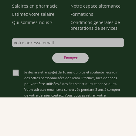
Salaires en pharmacie
Notre espace alternance
Estimez votre salaire
Formations
Qui sommes-nous ?
Conditions générales de
prestations de services
Envoyer
Je déclare être âgé(e) de 16 ans ou plus et souhaite recevoir
des offres personnalisées de "Team Officine", mes données
pouvant être utilisées à des fins statistiques et analytiques.
Votre adresse email sera conservée pendant 3 ans à compter
de votre dernier contact. Vous pouvez retirer votre
consentement à tout moment via le lien de désinscription
présent dans notre newsletter.