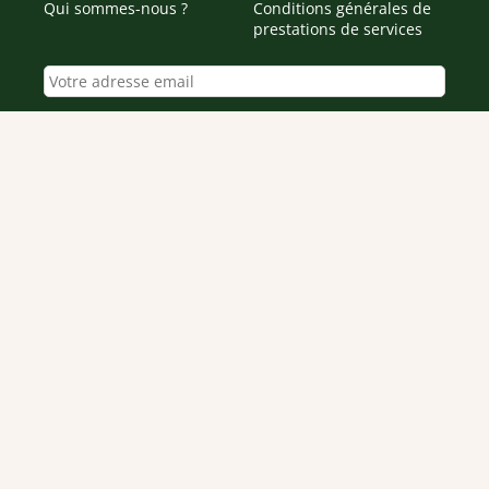
Qui sommes-nous ?
Conditions générales de
prestations de services
Envoyer
Je déclare être âgé(e) de 16 ans ou plus et souhaite recevoir
des offres personnalisées de "Team Officine", mes données
pouvant être utilisées à des fins statistiques et analytiques.
Votre adresse email sera conservée pendant 3 ans à compter
de votre dernier contact. Vous pouvez retirer votre
consentement à tout moment via le lien de désinscription
présent dans notre newsletter.