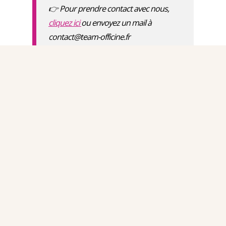
👉 Pour prendre contact avec nous,
cliquez ici
ou envoyez un mail à
contact@team-officine.fr
NB : nous ne sommes pas un cabinet
de transaction de pharmacie. Nous
n'avons pas de mandat de vente de
pharmacie.
Comment trouver la pharmacie
idéale à acheter ?
Vous avez défini les contours de votre projet, il
est temps de passer à la recherche de votre
future pharmacie.