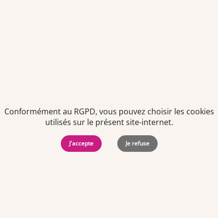
Vous pouvez entrer en phase de négociation
avec le vendeur. Sachez que cette négociation a
déjà pu être faite en amont par le partenaire
vous accompagnant.
Une fois que vous avez décidé de vous arrêter
sur un prix, vous devez faire une offre d’achat ou
une proposition d’achat au prix que vous avez
déterminé avec votre conseil.
Conformément au RGPD, vous pouvez choisir les cookies
utilisés sur le présent site-internet.
Cette offre d’achat relate des éléments dont
J'accepte
Je refuse
vous avez pu prendre connaissance au
préalable :
L’intitulé de la pharmacie
son adresse,
le nom du titulaire,
le montant de l’offre,