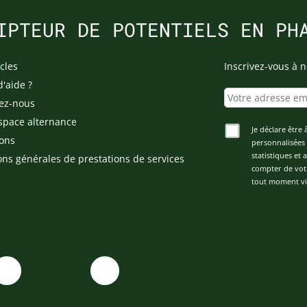
IPTEUR DE POTENTIELS EN PH
cles
Inscrivez-vous à n
d'aide ?
ez-nous
space alternance
Je déclare être 
ons
personnalisées 
statistiques et
ons générales de prestations de services
compter de vot
tout moment via