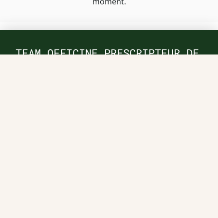
moment.
TEAM OFFICINE PRESCRIPTEUR DE
POTENTIELS EN PHARMACIE
Nos offres et tarifs
Nos articles
Entretiens professionnels
Besoin d'aide ?
Dispatch
Contactez-nous
Salaires en pharmacie
Notre espace alternance
Estimez votre salaire
Formations
Qui sommes-nous ?
Conditions générales de
prestations de services
Envoyer