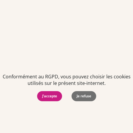
Je déclare être âgé(e) de 16 ans ou plus et souhaite recevoir
des offres personnalisées de "Team Officine", mes données
pouvant être utilisées à des fins statistiques et analytiques.
Votre adresse email sera conservée pendant 3 ans à compter
de votre dernier contact. Vous pouvez retirer votre
consentement à tout moment via le lien de désinscription
présent dans notre newsletter.
Conformément au RGPD, vous pouvez choisir les cookies
utilisés sur le présent site-internet.
J'accepte
Je refuse
Politiques de
Mentions Légales
-
Gérer
protection des
Copyright © 2026. Team
les