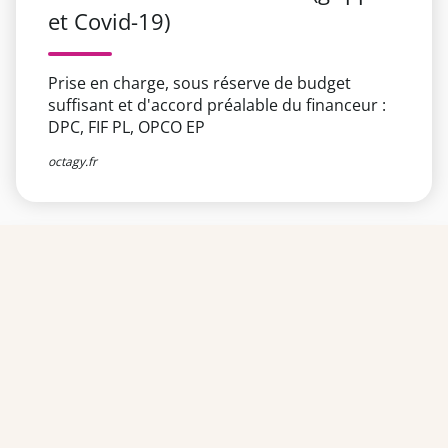
et Covid-19)
Prise en charge, sous réserve de budget
suffisant et d'accord préalable du financeur :
DPC, FIF PL, OPCO EP
octagy.fr
TEAM OFFICINE PRESCRIPTEUR DE
POTENTIELS EN PHARMACIE
Nos offres et tarifs
Nos articles
Entretiens professionnels
Besoin d'aide ?
Dispatch
Contactez-nous