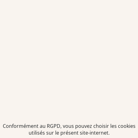
Salaires en pharmacie
Notre espace alternance
Estimez votre salaire
Formations
Qui sommes-nous ?
Conditions générales de
prestations de services
Envoyer
Je déclare être âgé(e) de 16 ans ou plus et souhaite recevoir
des offres personnalisées de "Team Officine", mes données
pouvant être utilisées à des fins statistiques et analytiques.
Votre adresse email sera conservée pendant 3 ans à compter
de votre dernier contact. Vous pouvez retirer votre
consentement à tout moment via le lien de désinscription
présent dans notre newsletter.
Conformément au RGPD, vous pouvez choisir les cookies
utilisés sur le présent site-internet.