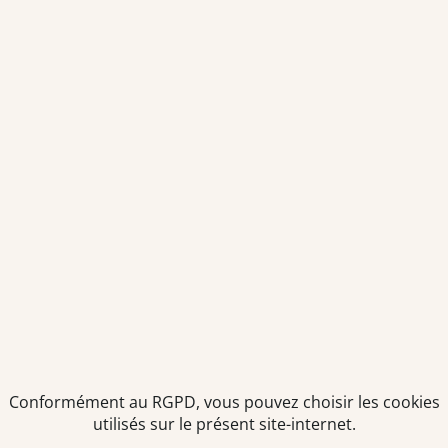
Envoyer
Je déclare être âgé(e) de 16 ans ou plus et souhaite recevoir
des offres personnalisées de "Team Officine", mes données
pouvant être utilisées à des fins statistiques et analytiques.
Votre adresse email sera conservée pendant 3 ans à compter
de votre dernier contact. Vous pouvez retirer votre
consentement à tout moment via le lien de désinscription
présent dans notre newsletter.
Conformément au RGPD, vous pouvez choisir les cookies
utilisés sur le présent site-internet.