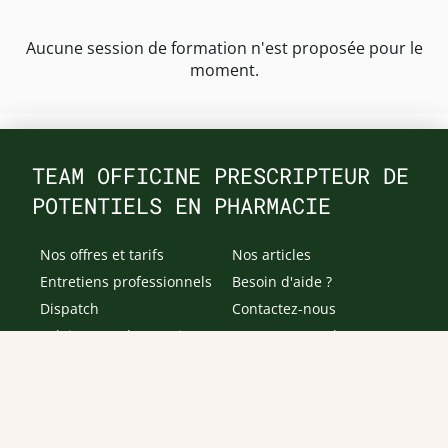
Aucune session de formation n'est proposée pour le
moment.
TEAM OFFICINE PRESCRIPTEUR DE
POTENTIELS EN PHARMACIE
Nos offres et tarifs
Nos articles
Entretiens professionnels
Besoin d'aide ?
Dispatch
Contactez-nous
Salaires en pharmacie
Notre espace alternance
Estimez votre salaire
Formations
Qui sommes-nous ?
Conditions générales de
prestations de services