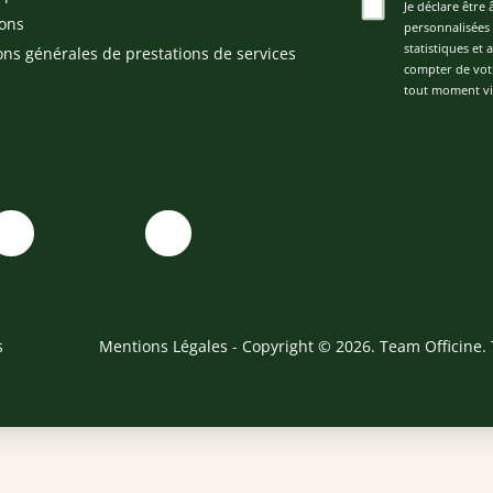
Je déclare être 
ons
personnalisées 
statistiques et
ons générales de prestations de services
compter de vot
tout moment via
s
Mentions Légales
- Copyright © 2026. Team Officine. 