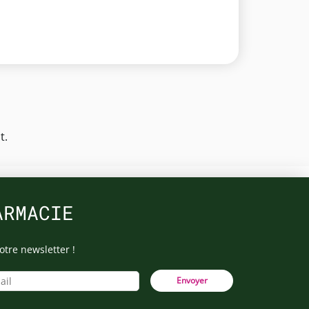
t.
ARMACIE
otre newsletter !
Envoyer