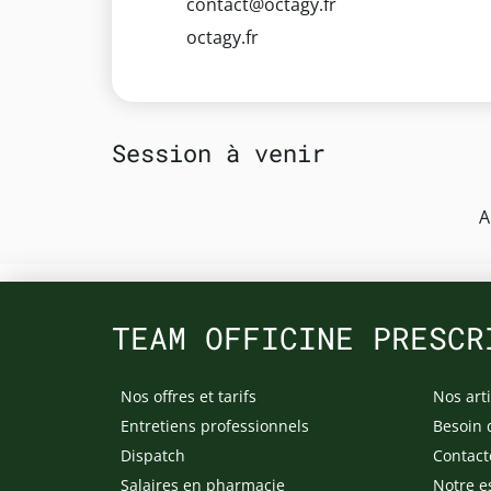
contact@octagy.fr
octagy.fr
Session à venir
A
TEAM OFFICINE PRESCR
Nos offres et tarifs
Nos arti
Entretiens professionnels
Besoin 
Dispatch
Contact
Salaires en pharmacie
Notre e