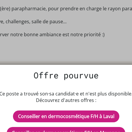
ère) parapharmacie, pour prendre en charge le rayon para, 
challenges, salle de pause...
rver notre bonne ambiance est notre priorité :)
Offre pourvue
Ce poste a trouvé son·sa candidat·e et n'est plus disponible
Découvrez d'autres offres :
IPTEUR DE POTENTIELS EN PH
Conseiller en dermocosmétique F/H à Laval
cles
Inscrivez-vous à n