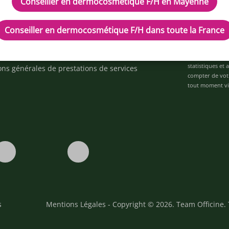
Conseiller en dermocosmétique F/H en Mayenne
d'aide ?
ez-nous
Conseiller en dermocosmétique F/H dans toute la France
space alternance
Je déclare être 
ons
personnalisées 
statistiques et
ons générales de prestations de services
compter de vot
tout moment via
s
Mentions Légales
- Copyright © 2026. Team Officine. 