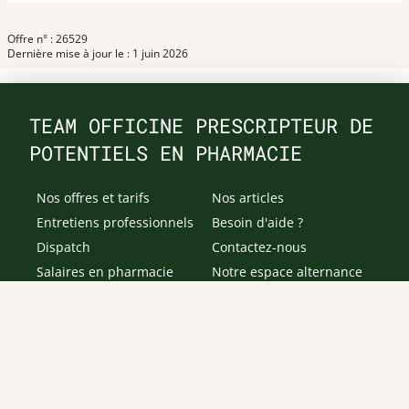
Offre n° : 26529
Dernière mise à jour le : 1 juin 2026
TEAM OFFICINE PRESCRIPTEUR DE
POTENTIELS EN PHARMACIE
Nos offres et tarifs
Nos articles
Entretiens professionnels
Besoin d'aide ?
Dispatch
Contactez-nous
Salaires en pharmacie
Notre espace alternance
Estimez votre salaire
Formations
Qui sommes-nous ?
Conditions générales de
prestations de services