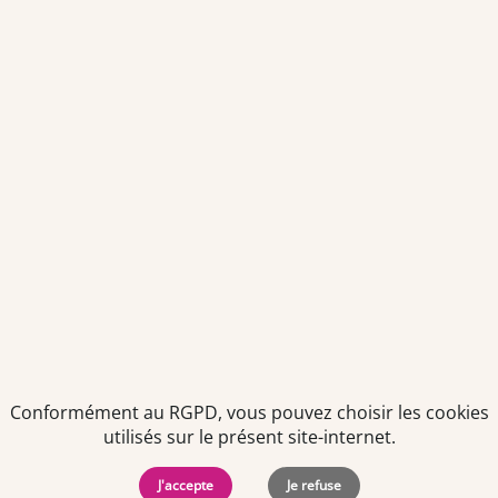
Envoyer
Je déclare être âgé(e) de 16 ans ou plus et souhaite recevoir
des offres personnalisées de "Team Officine", mes données
pouvant être utilisées à des fins statistiques et analytiques.
Votre adresse email sera conservée pendant 3 ans à compter
de votre dernier contact. Vous pouvez retirer votre
consentement à tout moment via le lien de désinscription
présent dans notre newsletter.
Conformément au RGPD, vous pouvez choisir les cookies
utilisés sur le présent site-internet.
J'accepte
Je refuse