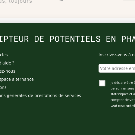
IPTEUR DE POTENTIELS EN PH
cles
Inscrivez-vous à n
d'aide ?
ez-nous
space alternance
Je déclare être 
ons
personnalisées 
statistiques et
ons générales de prestations de services
compter de vot
tout moment via